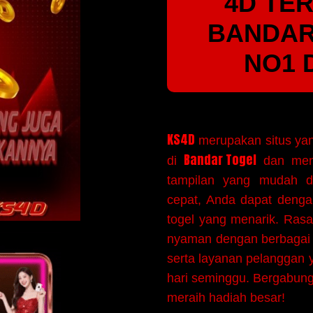
4D TE
BANDAR
NO1 
KS4D
merupakan situs yan
Bandar Togel
di
dan menj
tampilan yang mudah d
cepat, Anda dapat denga
togel yang menarik. Ra
nyaman dengan berbagai 
serta layanan pelanggan 
hari seminggu. Bergabun
meraih hadiah besar!